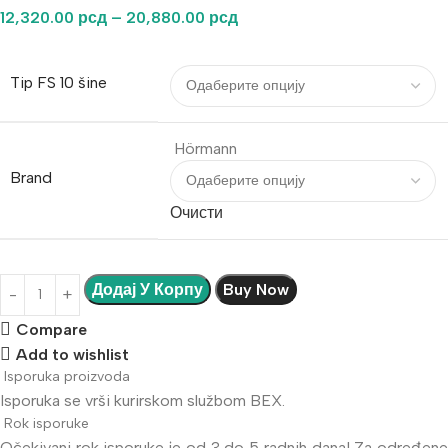
12,320.00
рсд
–
20,880.00
рсд
Tip FS 10 šine
Hörmann
Brand
Очисти
Додај У Корпу
Buy Now
Compare
Add to wishlist
Isporuka proizvoda
Isporuka se vrši kurirskom službom BEX.
Rok isporuke
Očekivani rok isporuke je od 3 do 5 radnih dana! Za određene