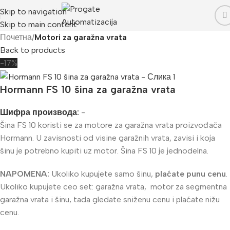
Skip to navigation
Skip to main content
Почетна
Motori za garažna vrata
Back to products
-17%
Hormann FS 10 šina za garažna vrata
Шифра производа:
-
Šina FS 10 koristi se za motore za garažna vrata proizvođača
Hormann. U zavisnosti od visine garažnih vrata, zavisi i koja
šinu je potrebno kupiti uz motor. Šina FS 10 je jednodelna.
NAPOMENA:
Ukoliko kupujete samo šinu,
plaćate punu cenu
.
Ukoliko kupujete ceo set: garažna vrata, motor za segmentna
garažna vrata i šinu, tada gledate sniženu cenu i plaćate nižu
cenu.