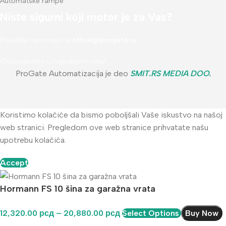
Automatske rampe
Niste sigurni koji motor je za Vas?
Pošaljite nam mail na
office@progate.rs
Odgovaramo u najkraćem roku!
ProGate Automatizacija je deo
SMIT.RS MEDIA DOO
.
Koristimo kolačiće da bismo poboljšali Vaše iskustvo na našoj
web stranici. Pregledom ove web stranice prihvatate našu
upotrebu kolačića.
Accept
Hormann FS 10 šina za garažna vrata
12,320.00
рсд
–
20,880.00
рсд
Select Options
Buy Now