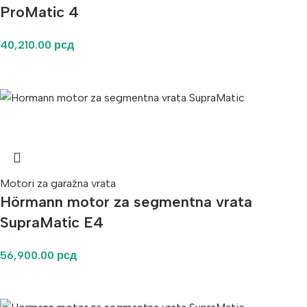
ProMatic 4
40,210.00
рсд
Motori za garažna vrata
Hörmann motor za segmentna vrata
SupraMatic E4
56,900.00
рсд