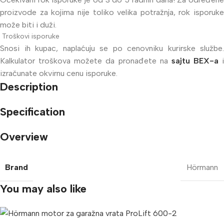
proizvode za kojima nije toliko velika potražnja, rok isporuke
može biti i duži.
Troškovi isporuke
Snosi ih kupac, naplaćuju se po cenovniku kurirske službe.
Kalkulator troškova možete da pronađete na
sajtu BEX-a
i
izračunate okvirnu cenu isporuke.
Description
Specification
Overview
Brand
Hörmann
You may also like