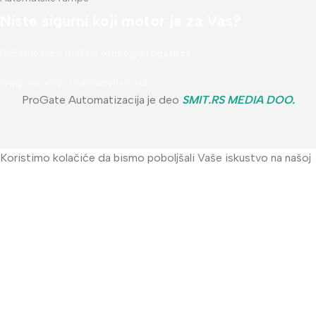
Niste sigurni koji motor je za Vas?
Pošaljite nam mail na
office@progate.rs
Odgovaramo u najkraćem roku!
ProGate Automatizacija je deo
SMIT.RS MEDIA DOO
.
Koristimo kolačiće da bismo poboljšali Vaše iskustvo na našoj
web stranici. Pregledom ove web stranice prihvatate našu
upotrebu kolačića.
Accept
Menu
Wishlist
Compare