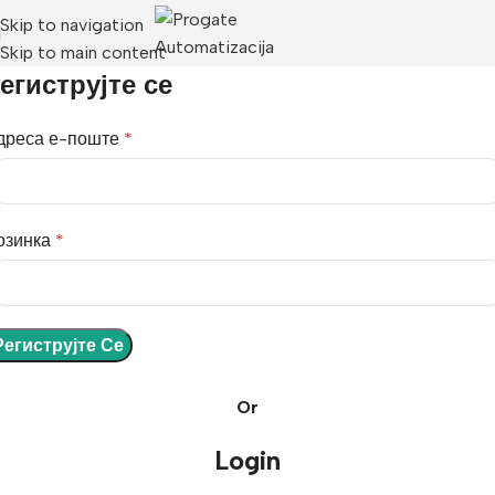
Skip to navigation
Skip to main content
егиструјте се
дреса е-поште
*
озинка
*
Региструјте Се
Or
Login