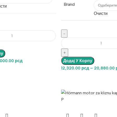
Brand
сти
Очисти
пу
,000.00
рсд
Додај У Корпу
12,320.00
рсд
–
20,880.00