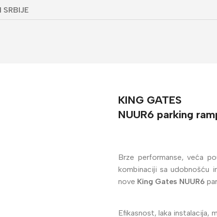
 SRBIJE
KING GATES
NUUR6 parking ram
Brze performanse, veća pou
kombinaciji sa udobnošću i
nove
King Gates NUUR6
par
Efikasnost, laka instalacija, 