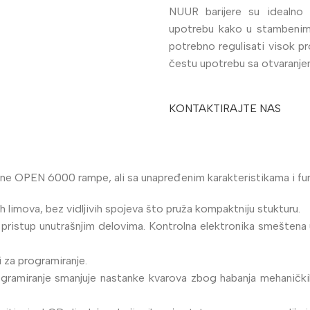
NUUR barijere su idealno r
upotrebu kako u stambenim, 
potrebno regulisati visok p
čestu upotrebu sa otvaranj
KONTAKTIRAJTE NAS
 OPEN 6000 rampe, ali sa unapređenim karakteristikama i fun
 limova, bez vidljivih spojeva što pruža kompaktniju stukturu.
i pristup unutrašnjim delovima. Kontrolna elektronika smeštena 
 za programiranje.
ramiranje smanjuje nastanke kvarova zbog habanja mehaničkih 