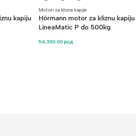
Motori za klizne kapije
znu kapiju
Hörmann motor za kliznu kapiju
g
LineaMatic P do 500kg
54,300.00
рсд