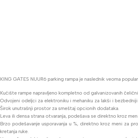
KING GATES NUUR6 parking rampa je naslednik veoma popularne
Kućište rampe napravljeno kompletno od galvanizovanih čeličnih
Odvojeni odeljci za elektroniku i mehaniku za lakši i bezbednij
Širok unutrašnji prostor za smeštaj opcionih dodataka.
Leva ili densa strana otvaranja, podešava se direktno kroz meni
Brzo podešavanje usporavanja u %, direktno kroz meni za prog
kretanja ruke.