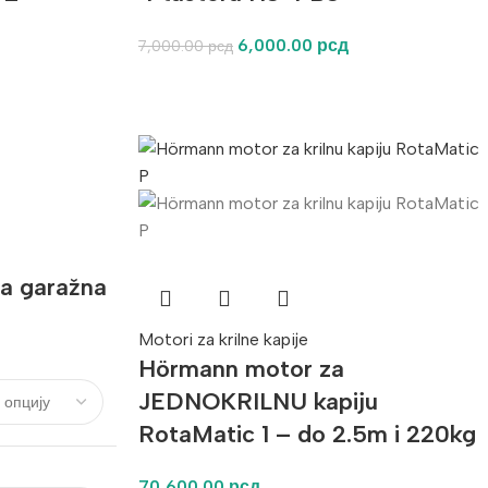
6,000.00
рсд
7,000.00
рсд
za garažna
Motori za krilne kapije
Hörmann motor za
JEDNOKRILNU kapiju
RotaMatic 1 – do 2.5m i 220kg
70,600.00
рсд