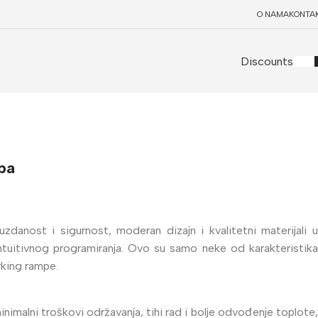
O NAMA
KONTA
Discounts
pa
zdanost i sigurnost, moderan dizajn i kvalitetni materijali u
ntuitivnog programiranja. Ovo su samo neke od karakteristika
king rampe.
minimalni troškovi održavanja, tihi rad i bolje odvođenje toplote,