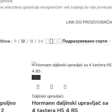
 greške.
zine enkodera garantuje neograničen vek trajanja jer nije povezan
LINK DO PROIZVOĐAČA
Show
9
12
18
24
-14%
Daljinski upravljači
poljno
Hormann daljinski upravljač sa
 2
4 tastera HS 4 BS