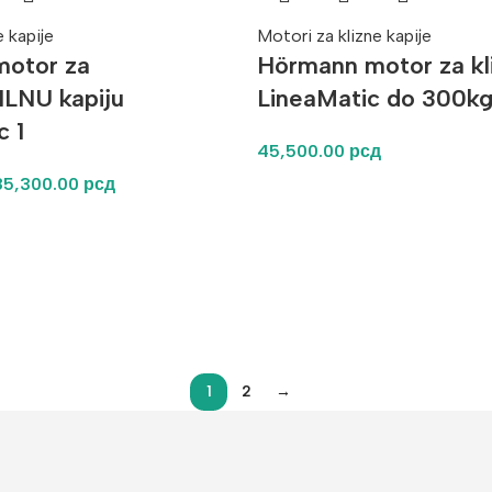
e kapije
Motori za klizne kapije
otor za
Hörmann motor za kli
LNU kapiju
LineaMatic do 300k
c 1
45,500.00
рсд
85,300.00
рсд
1
2
→