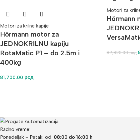
Motori za kriln
Hörmann m
Motori za krilne kapije
JEDNOKRI
Hörmann motor za
VersaMati
JEDNOKRILNU kapiju
RotaMatic P1 – do 2.5m i
89,820.00
рсд
400kg
81,700.00
рсд
Radno vreme:
Ponedeljak – Petak od
08:00 do 16:00 h