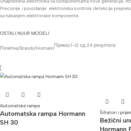
Unapređena elektronika sa komponentama nove generacije, intui
Preciznije i pouzdanije: elektronska kontrola detekcije prepreka
sa habanjem elektronske komponente.
OSTALI NUUR MODELI
Приказ 1–12 од 24 резултата
Почетна
Brands
Hormann
Automatske rampe
Automatska rampa Hormann
Šifratori i prije
Bežični un
SH 30
Hormann F