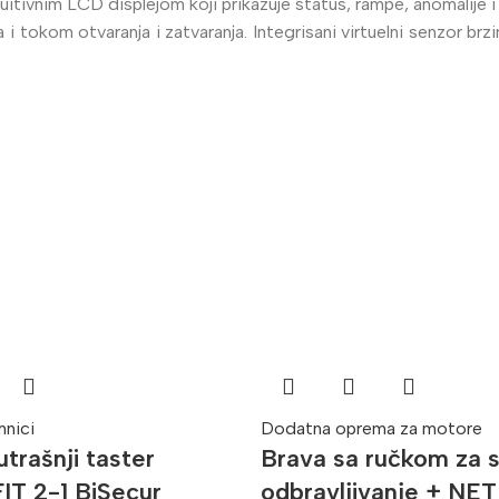
tivnim LCD displejom koji prikazuje status, rampe, anomalije i
 i tokom otvaranja i zatvaranja. Integrisani virtuelni senzor br
mnici
Dodatna oprema za motore
utrašnji taster
Brava sa ručkom za s
IT 2-1 BiSecur
odbravljivanje + NET