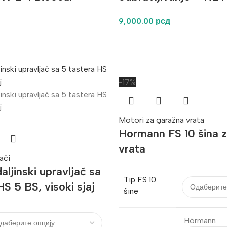
9,000.00
рсд
-17%
Motori za garažna vrata
Hormann FS 10 šina 
vrata
jači
ljinski upravljač sa
Tip FS 10
HS 5 BS, visoki sjaj
šine
Hörmann