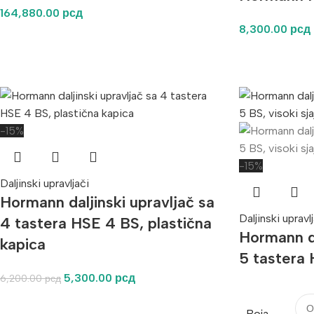
164,880.00
рсд
8,300.00
рсд
-15%
-15%
Daljinski upravljači
Hormann daljinski upravljač sa
Daljinski upravl
4 tastera HSE 4 BS, plastična
Hormann da
kapica
5 tastera 
5,300.00
рсд
6,200.00
рсд
Boja