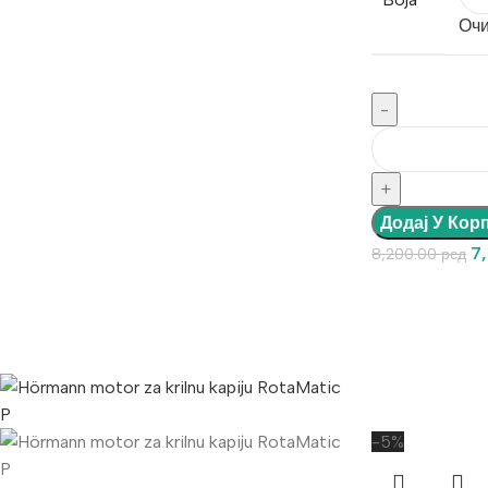
Очи
Додај У Кор
7
8,200.00
рсд
-5%