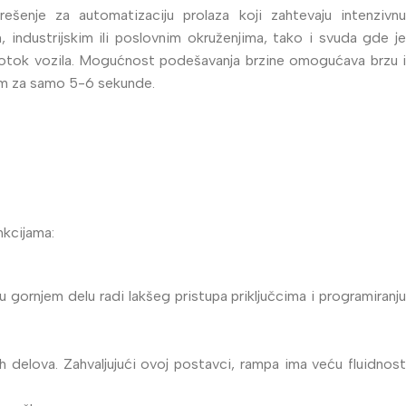
ešenje za automatizaciju prolaza koji zahtevaju intenzivnu
industrijskim ili poslovnim okruženjima, tako i svuda gde je
rotok vozila. Mogućnost podešavanja brzine omogućava brzu i
em za samo 5-6 sekunde.
kcijama:
u gornjem delu radi lakšeg pristupa priključcima i programiranju
delova. Zahvaljujući ovoj postavci, rampa ima veću fluidnost