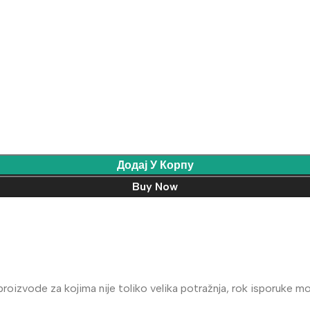
Додај У Корпу
Buy Now
oizvode za kojima nije toliko velika potražnja, rok isporuke mož