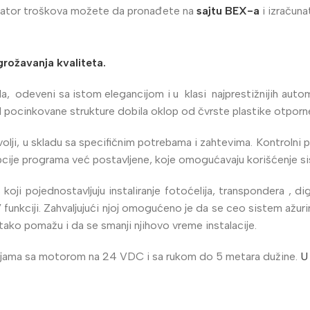
lkulator troškova možete da pronađete na
sajtu BEX-a
i izračuna
grožavanja kvaliteta.
deveni sa istom elegancijom i u klasi najprestižnijih automobil
 od pocinkovane strukture dobila oklop od čvrste plastike otpor
lji, u skladu sa specifičnim potrebama i zahtevima. Kontrolni p
cije programa već postavljene, koje omogućavaju korišćenje si
 pojednostavljuju instaliranje fotoćelija, transpondera , dig
unkciji. Zahvaljujući njoj omogućeno je da se ceo sistem ažurira
tako pomažu i da se smanji njihovo vreme instalacije.
ama sa motorom na 24 VDC i sa rukom do 5 metara dužine.
U