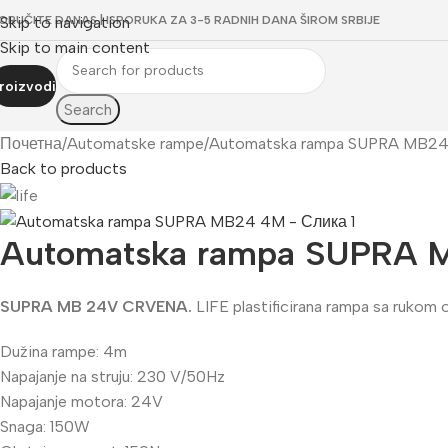
ORUČITE DANAS | ISPORUKA ZA 3-5 RADNIH DANA ŠIROM SRBIJE
Skip to navigation
Skip to main content
roizvodi
Search
Почетна
Automatske rampe
Automatska rampa SUPRA MB2
Back to products
Automatska rampa SUPRA
SUPRA MB 24V CRVENA.
LIFE plastificirana rampa sa rukom 
Dužina rampe: 4m
Napajanje na struju: 230 V/50Hz
Napajanje motora: 24V
Snaga: 150W