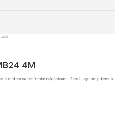
4 4M
 MB24 4M
od 4 metara sa fosfornim nalepnicama. Sadrži ugradni prijemnik 