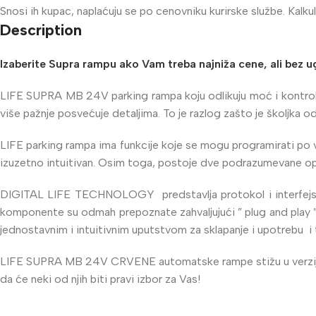
Snosi ih kupac, naplaćuju se po cenovniku kurirske službe. Ka
Description
Izaberite Supra rampu ako Vam treba najniža cene, ali bez u
LIFE SUPRA MB 24V parking rampa koju odlikuju moć i kontrola, o
više pažnje posvećuje detaljima. To je razlog zašto je školjka
LIFE parking rampa ima funkcije koje se mogu programirati po vo
izuzetno intuitivan. Osim toga, postoje dve podrazumevane op
DIGITAL LIFE TECHNOLOGY predstavlja protokol i interfejs koji
komponente su odmah prepoznate zahvaljujući ” plug and play ” f
jednostavnim i intuitivnim uputstvom za sklapanje i upotrebu i 
LIFE SUPRA MB 24V CRVENE automatske rampe stižu u verzij
da će neki od njih biti pravi izbor za Vas!