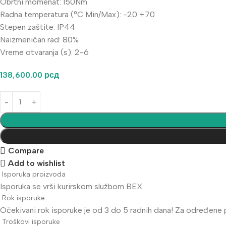
Obrtni momenat: 150Nm
Radna temperatura (°C Min/Max): -20 +70
Stepen zaštite: IP44
Naizmeničan rad: 80%
Vreme otvaranja (s): 2-6
138,600.00
рсд
Compare
Add to wishlist
Isporuka proizvoda
Isporuka se vrši kurirskom službom BEX.
Rok isporuke
Očekivani rok isporuke je od 3 do 5 radnih dana! Za određene pr
Troškovi isporuke