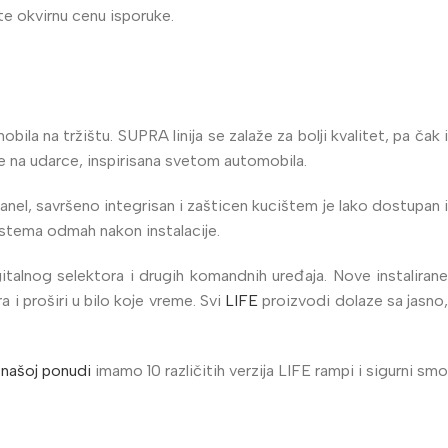
te okvirnu cenu isporuke.
a na tržištu. SUPRA linija se zalaže za bolji kvalitet, pa čak i
ne na udarce, inspirisana svetom automobila.
anel, savršeno integrisan i zašticen kucištem je lako dostupan i
stema odmah nakon instalacije.
italnog selektora i drugih komandnih uređaja. Nove instalirane
 i proširi u bilo koje vreme. Svi
LIFE
proizvodi dolaze sa jasno
 našoj ponudi
imamo 10 različitih verzija LIFE rampi i sigurni smo