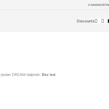
O NAMA
KONTA
Discounts
i jedan DREAM daljinski.
Bez led.