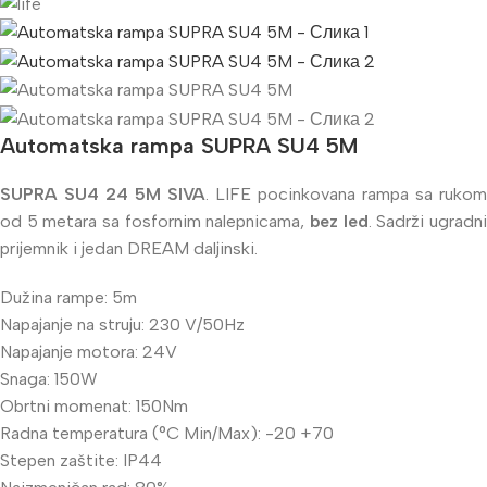
Automatska rampa SUPRA SU4 5M
SUPRA SU4 24 5M SIVA
. LIFE pocinkovana rampa sa rukom
od 5 metara sa fosfornim nalepnicama,
bez led
. Sadrži ugradn
prijemnik i jedan DREAM daljinski.
Dužina rampe: 5m
Napajanje na struju: 230 V/50Hz
Napajanje motora: 24V
Snaga: 150W
Obrtni momenat: 150Nm
Radna temperatura (°C Min/Max): -20 +70
Stepen zaštite: IP44