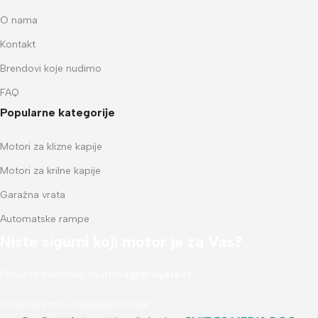
O nama
Kontakt
Brendovi koje nudimo
FAQ
Popularne kategorije
Motori za klizne kapije
Motori za krilne kapije
Garažna vrata
Automatske rampe
Niste sigurni koji motor je za Vas?
Pošaljite nam mail na
office@progate.rs
Odgovaramo u najkraćem roku!