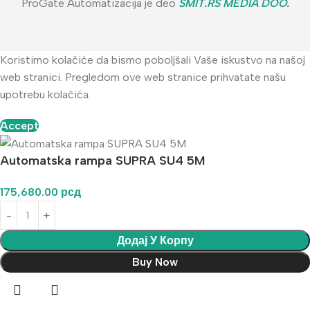
ProGate Automatizacija je deo
SMIT.RS MEDIA DOO
.
Koristimo kolačiće da bismo poboljšali Vaše iskustvo na našoj
web stranici. Pregledom ove web stranice prihvatate našu
upotrebu kolačića.
Accept
Automatska rampa SUPRA SU4 5M
175,680.00
рсд
Додај У Корпу
Buy Now