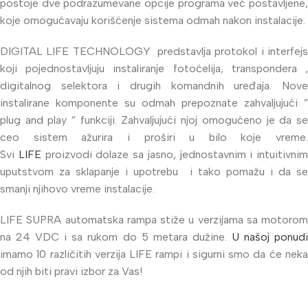
postoje dve podrazumevane opcije programa već postavljene,
koje omogućavaju korišćenje sistema odmah nakon instalacije.
DIGITAL LIFE TECHNOLOGY predstavlja protokol i interfejs
koji pojednostavljuju instaliranje fotoćelija, transpondera ,
digitalnog selektora i drugih komandnih uređaja. Nove
instalirane komponente su odmah prepoznate zahvaljujući ”
plug and play ” funkciji. Zahvaljujući njoj omogućeno je da se
ceo sistem ažurira i proširi u bilo koje vreme.
Svi
LIFE
proizvodi dolaze sa jasno, jednostavnim i intuitivnim
uputstvom za sklapanje i upotrebu i tako pomažu i da se
smanji njihovo vreme instalacije.
LIFE SUPRA automatska rampa stiže u verzijama sa motorom
na 24 VDC i sa rukom do 5 metara dužine.
U našoj ponud
imamo 10 različitih verzija LIFE rampi i sigurni smo da će neka
od njih biti pravi izbor za Vas!