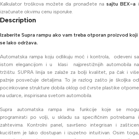
Kalkulator troškova možete da pronađete na
sajtu BEX-a
i
izračunate okvirnu cenu isporuke.
Description
Izaberite Supra rampu ako vam treba otporan proizvod koji
se lako održava.
Automatska rampa koju odlikuju moć i kontrola, odeveni sa
istom elegancijom i u klasi najprestižnijih automobila na
tržištu. SUPRA linija se zalaže za bolji kvalitet, pa čak i više
pažnje posvećuje detaljima. To je razlog zašto je školjka od
pocinkovane strukture dobila oklop od čvrste plastike otporne
na udarce, inspirisana svetom automobila.
Supra automatska rampa ima funkcije koje se mogu
programirati po volji, u skladu sa specifičnim potrebama i
zahtevima. Kontrolni panel, savršeno integrisan i zašticen
kucištem je lako dostupan i izuzetno intuitivan. Osim toga,