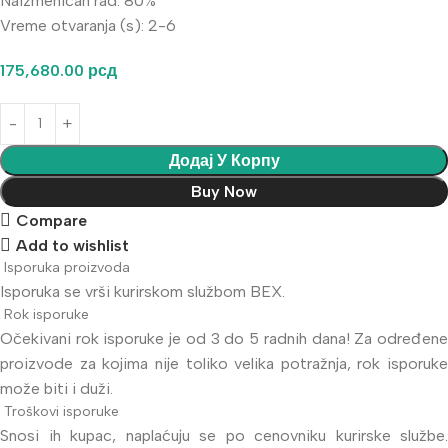
Naizmeničan rad: 80%
Vreme otvaranja (s): 2-6
175,680.00
рсд
Додај У Корпу
Buy Now
Compare
Add to wishlist
Isporuka proizvoda
Isporuka se vrši kurirskom službom BEX.
Rok isporuke
Očekivani rok isporuke je od 3 do 5 radnih dana! Za određene
proizvode za kojima nije toliko velika potražnja, rok isporuke
može biti i duži.
Troškovi isporuke
Snosi ih kupac, naplaćuju se po cenovniku kurirske službe.