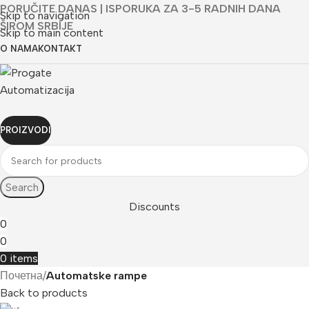
PORUČITE DANAS | ISPORUKA ZA 3-5 RADNIH DANA
Skip to navigation
ŠIROM SRBIJE
Skip to main content
O NAMA
KONTAKT
PROIZVODI
Search
Discounts
0
0
0
items
Почетна
Automatske rampe
Back to products