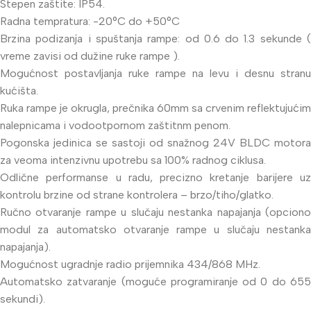
Stepen zaštite: IP54.
Radna tempratura: -20°C do +50°C
Brzina podizanja i spuštanja rampe: od 0.6 do 1.3 sekunde (
vreme zavisi od dužine ruke rampe ).
Mogućnost postavljanja ruke rampe na levu i desnu stranu
kućišta.
Ruka rampe je okrugla, prečnika 60mm sa crvenim reflektujućim
nalepnicama i vodootpornom zaštitnm penom.
Pogonska jedinica se sastoji od snažnog 24V BLDC motora
za veoma intenzivnu upotrebu sa 100% radnog ciklusa.
Odlične performanse u radu, precizno kretanje barijere uz
kontrolu brzine od strane kontrolera – brzo/tiho/glatko.
Ručno otvaranje rampe u slučaju nestanka napajanja (opciono
modul za automatsko otvaranje rampe u slučaju nestanka
napajanja).
Mogućnost ugradnje radio prijemnika 434/868 MHz.
Automatsko zatvaranje (moguće programiranje od 0 do 655
sekundi).