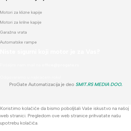
Motori za klizne kapije
Motori za krilne kapije
Garažna vrata
Automatske rampe
Niste sigurni koji motor je za Vas?
Pošaljite nam mail na
office@progate.rs
Odgovaramo u najkraćem roku!
ProGate Automatizacija je deo
SMIT.RS MEDIA DOO
.
Koristimo kolačiće da bismo poboljšali Vaše iskustvo na našoj
web stranici. Pregledom ove web stranice prihvatate našu
upotrebu kolačića.