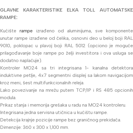
GLAVNE KARAKTERISTIKE ELKA TOLL AUTOMATSKE
RAMPE:
Kućište
rampe
izrađeno od aluminijuma, sve komponente
unutar rampe izrađene od čelika, osnovni deo u beloj boji RAL
9010, poklopac u plavoj boji RAL 5012 (opciono je moguće
prilagođavanje boje rampe po želji investitora i ova usluga se
dodatno naplaćuje).
Kontroler MO24 sa tri integrisana 1- kanalna detektora
induktivne petlje, 4x7 segmentni displej sa lakom navigacijom
kroz meni, šest multifunkcionalnih releja.
Lako povezivanje na mrežu putem TCP/IP i RS 485 opcionih
modula.
Prikaz stanja i memorija grešaka u radu na MO24 kontroleru.
Integrisana jedna servisna utičnica u kućištu rampe.
Detekcija krajnje pozicije rampe bez graničnog prekidača.
Dimenzije: 360 x 300 x 1,100 mm.