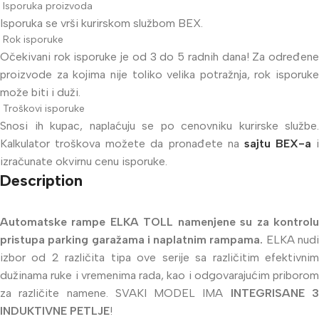
Isporuka proizvoda
Isporuka se vrši kurirskom službom BEX.
Rok isporuke
Očekivani rok isporuke je od 3 do 5 radnih dana! Za određene
proizvode za kojima nije toliko velika potražnja, rok isporuke
može biti i duži.
Troškovi isporuke
Snosi ih kupac, naplaćuju se po cenovniku kurirske službe.
Kalkulator troškova možete da pronađete na
sajtu BEX-a
i
izračunate okvirnu cenu isporuke.
Description
Automatske rampe ELKA TOLL namenjene su za kontrolu
pristupa parking garažama i naplatnim rampama.
ELKA nud
izbor od 2 različita tipa ove serije sa različitim efektivnim
dužinama ruke i vremenima rada, kao i odgovarajućim priborom
za različite namene. SVAKI MODEL IMA
INTEGRISANE 
INDUKTIVNE PETLJE
!