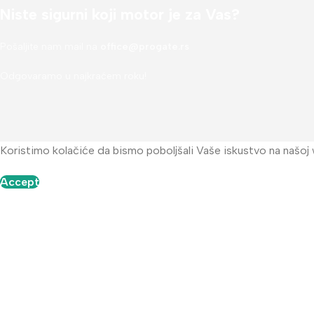
Niste sigurni koji motor je za Vas?
Pošaljite nam mail na
office@progate.rs
Odgovaramo u najkraćem roku!
Koristimo kolačiće da bismo poboljšali Vaše iskustvo na našoj
Accept