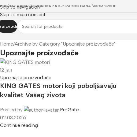
ORUČITE DANAS | ISPORUKA ZA 3-5 RADNIH DANA ŠIROM SRBIJE
Skip to navigation
Skip to main content
roizvodi
Home
Archive by Category "Upoznajte proizvođače"
Upoznajte proizvođače
12
јан
Upoznajte proizvođače
KING GATES motori koji poboljšavaju
kvalitet Vašeg života
Posted by
ProGate
02.03.2026
Continue reading