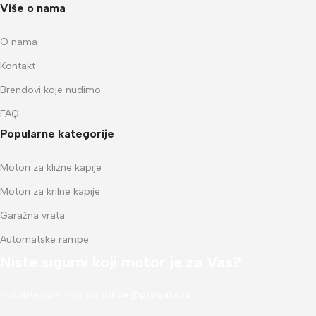
Više o nama
O nama
Kontakt
Brendovi koje nudimo
FAQ
Popularne kategorije
Motori za klizne kapije
Motori za krilne kapije
Garažna vrata
Automatske rampe
Niste sigurni koji motor je za Vas?
Pošaljite nam mail na
office@progate.rs