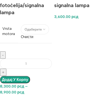
fotoćelija/signalna
signalna lampa
lampa
3,600.00
рсд
Vrsta
motora
Очисти
Додај У Корпу
8,300.00
рсд
–
8,900.00
рсд