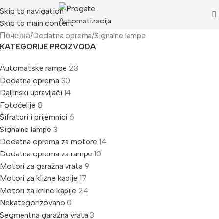
Skip to navigation
Skip to main content
Почетна
Dodatna oprema
Signalne lampe
KATEGORIJE PROIZVODA
Automatske rampe
23
Dodatna oprema
30
Daljinski upravljači
14
Fotoćelije
8
Šifratori i prijemnici
6
Signalne lampe
3
Dodatna oprema za motore
14
Dodatna oprema za rampe
10
Motori za garažna vrata
9
Motori za klizne kapije
17
Motori za krilne kapije
24
Nekategorizovano
0
Segmentna garažna vrata
3