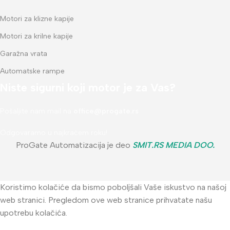
Motori za klizne kapije
Motori za krilne kapije
Garažna vrata
Automatske rampe
Niste sigurni koji motor je za Vas?
Pošaljite nam mail na
office@progate.rs
Odgovaramo u najkraćem roku!
ProGate Automatizacija je deo
SMIT.RS MEDIA DOO
.
Koristimo kolačiće da bismo poboljšali Vaše iskustvo na našoj
web stranici. Pregledom ove web stranice prihvatate našu
upotrebu kolačića.