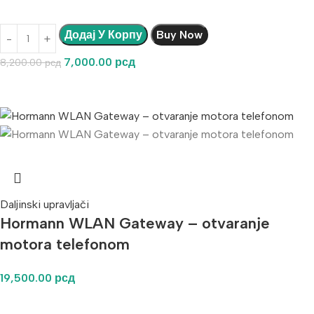
Додај У Корпу
Buy Now
7,000.00
рсд
8,200.00
рсд
Daljinski upravljači
Hormann WLAN Gateway – otvaranje
motora telefonom
19,500.00
рсд