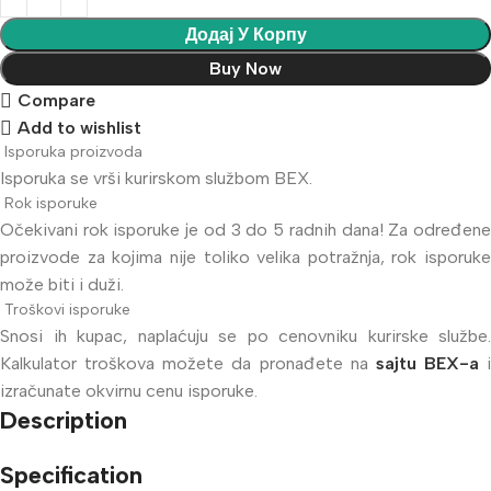
Додај У Корпу
Buy Now
Compare
Add to wishlist
Isporuka proizvoda
Isporuka se vrši kurirskom službom BEX.
Rok isporuke
Očekivani rok isporuke je od 3 do 5 radnih dana! Za određene
proizvode za kojima nije toliko velika potražnja, rok isporuke
može biti i duži.
Troškovi isporuke
Snosi ih kupac, naplaćuju se po cenovniku kurirske službe.
Kalkulator troškova možete da pronađete na
sajtu BEX-a
i
izračunate okvirnu cenu isporuke.
Description
Specification