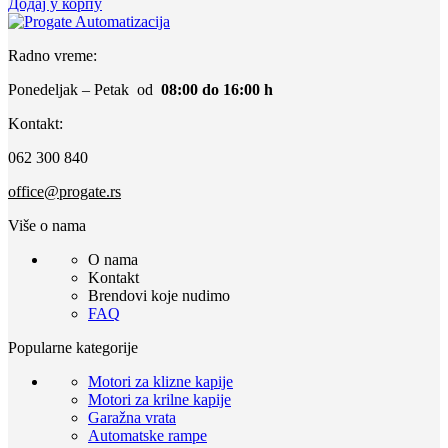
Додај у корпу
Radno vreme:
Ponedeljak – Petak od
08:00 do 16:00 h
Kontakt:
062 300 840
office@progate.rs
Više o nama
O nama
Kontakt
Brendovi koje nudimo
FAQ
Popularne kategorije
Motori za klizne kapije
Motori za krilne kapije
Garažna vrata
Automatske rampe