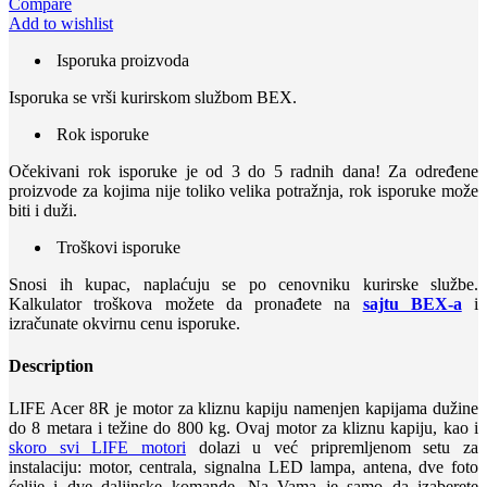
Compare
Add to wishlist
Isporuka proizvoda
Isporuka se vrši kurirskom službom BEX.
Rok isporuke
Očekivani rok isporuke je od 3 do 5 radnih dana! Za određene
proizvode za kojima nije toliko velika potražnja, rok isporuke može
biti i duži.
Troškovi isporuke
Snosi ih kupac, naplaćuju se po cenovniku kurirske službe.
Kalkulator troškova možete da pronađete na
sajtu BEX-a
i
izračunate okvirnu cenu isporuke.
Description
LIFE Acer 8R je motor za kliznu kapiju namenjen kapijama dužine
do 8 metara i težine do 800 kg. Ovaj motor za kliznu kapiju, kao i
skoro svi LIFE motori
dolazi u već pripremljenom setu za
instalaciju: motor, centrala, signalna LED lampa, antena, dve foto
ćelije i dve daljinske komande. Na Vama je samo da izaberete