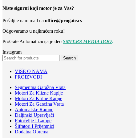
Niste sigurni koji motor je za Vas?
Pošaljite nam mail na
office@progate.rs
Odgovaramo u najkraćem roku!
ProGate Automatizacija je deo
SMIT.RS MEDIA DOO
.
Instagram
Search
VIŠE O NAMA
PROIZVODI
Segmentna Garažna Vrata
Motori Za Klizne Kapije
Motori Za Krilne Kapije
Motori Za Garažna Vrata
Automatske Rampe
Daljinski Upravljači
Fotoćelije I Lampe
Šifratori I Prijemnici
Dodatna Oprema