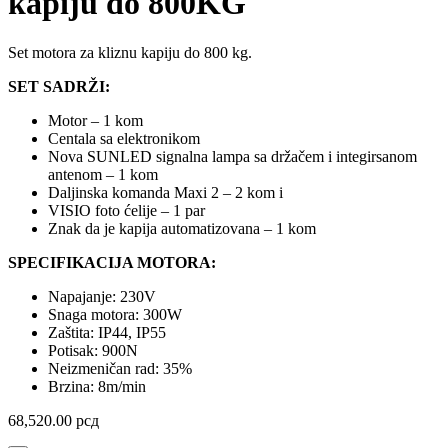
kapiju do 800KG
Set motora za kliznu kapiju do 800 kg.
SET SADRŽI:
Motor – 1 kom
Centala sa elektronikom
Nova SUNLED signalna lampa sa držačem i integirsanom
antenom – 1 kom
Daljinska komanda Maxi 2 – 2 kom i
VISIO foto ćelije – 1 par
Znak da je kapija automatizovana – 1 kom
SPECIFIKACIJA MOTORA:
Napajanje: 230V
Snaga motora: 300W
Zaštita: IP44, IP55
Potisak: 900N
Neizmeničan rad: 35%
Brzina: 8m/min
68,520.00
рсд