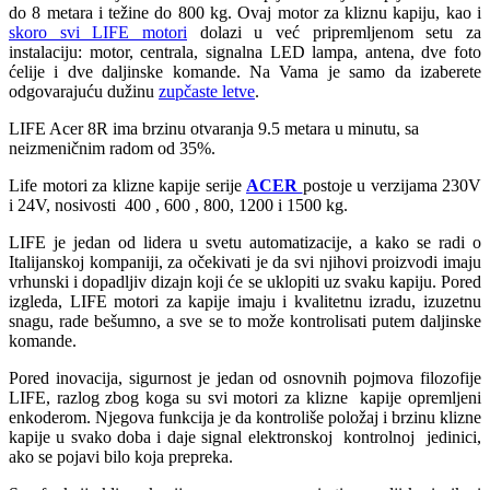
do 8 metara i težine do 800 kg. Ovaj motor za kliznu kapiju, kao i
skoro svi LIFE motori
dolazi u već pripremljenom setu za
instalaciju: motor, centrala, signalna LED lampa, antena, dve foto
ćelije i dve daljinske komande. Na Vama je samo da izaberete
odgovarajuću dužinu
zupčaste letve
.
LIFE Acer 8R ima brzinu otvaranja 9.5 metara u minutu, sa
neizmeničnim radom od 35%.
Life motori za klizne kapije serije
ACER
postoje u verzijama 230V
i 24V, nosivosti 400 , 600 , 800, 1200 i 1500 kg.
LIFE je jedan od lidera u svetu automatizacije, a kako se radi o
Italijanskoj kompaniji, za očekivati je da svi njihovi proizvodi imaju
vrhunski i dopadljiv dizajn koji će se uklopiti uz svaku kapiju. Pored
izgleda, LIFE motori za kapije imaju i kvalitetnu izradu, izuzetnu
snagu, rade bešumno, a sve se to može kontrolisati putem daljinske
komande.
Pored inovacija, sigurnost je jedan od osnovnih pojmova filozofije
LIFE, razlog zbog koga su svi motori za klizne kapije opremljeni
enkoderom. Njegova funkcija je da kontroliše položaj i brzinu klizne
kapije u svako doba i daje signal elektronskoj kontrolnoj jedinici,
ako se pojavi bilo koja prepreka.