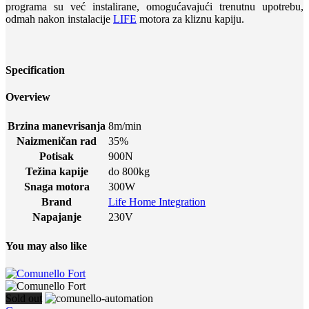
programa su već instalirane, omogućavajući trenutnu upotrebu,
odmah nakon instalacije
LIFE
motora za kliznu kapiju.
Specification
Overview
Brzina manevrisanja
8m/min
Naizmeničan rad
35%
Potisak
900N
Težina kapije
do 800kg
Snaga motora
300W
Brand
Life Home Integration
Napajanje
230V
You may also like
Sold out