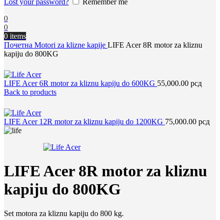
Lost your password?
Remember me
0
0
0
items
Почетна
Motori za klizne kapije
LIFE Acer 8R motor za kliznu
kapiju do 800KG
LIFE Acer 6R motor za kliznu kapiju do 600KG
55,000.00
рсд
Back to products
LIFE Acer 12R motor za kliznu kapiju do 1200KG
75,000.00
рсд
LIFE Acer 8R motor za kliznu
kapiju do 800KG
Set motora za kliznu kapiju do 800 kg.