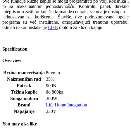
Sve funkcije klizne kapije se mogu programirati po volji korisnika i
to sa maksimalnom jednostavnošću. Kontrolni panel, direkno
integrisan u zaštitno kućište komande centrale, veoma je dostupan i
jednostavan za korišćenje. Štaviše, dve podrazumevane opcije
programa su već instalirane, omogućavajući trenutnu upotrebu,
odmah nakon instalacije
LIFE
motora za kliznu kapiju.
Specification
Overview
Brzina manevrisanja
8m/min
Naizmeničan rad
35%
Potisak
900N
Težina kapije
do 800kg
Snaga motora
300W
Brand
Life Home Integration
Napajanje
230V
You may also like