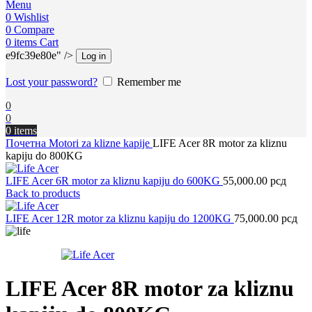
Menu
0
Wishlist
0
Compare
0
items
Cart
e9fc39e80e" />
Log in
Lost your password?
Remember me
0
0
0
items
Почетна
Motori za klizne kapije
LIFE Acer 8R motor za kliznu
kapiju do 800KG
LIFE Acer 6R motor za kliznu kapiju do 600KG
55,000.00
рсд
Back to products
LIFE Acer 12R motor za kliznu kapiju do 1200KG
75,000.00
рсд
LIFE Acer 8R motor za kliznu