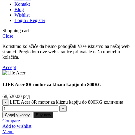
Kontakt
Blog
Wishlist
Login / Register
Shopping cart
Close
Koristimo kolačiće da bismo poboljšali Vaše iskustvo na našoj web
stranici. Pregledom ove web stranice prihvatate našu upotrebu
kolačića.
Accept
LIFE Acer 8R motor za kliznu kapiju do 800KG
68,520.00
рсд
LIFE Acer 8R motor za kliznu kapiju do 800KG количина
Додај у корпу
Buy now
Compare
Add to wishlist
Menu