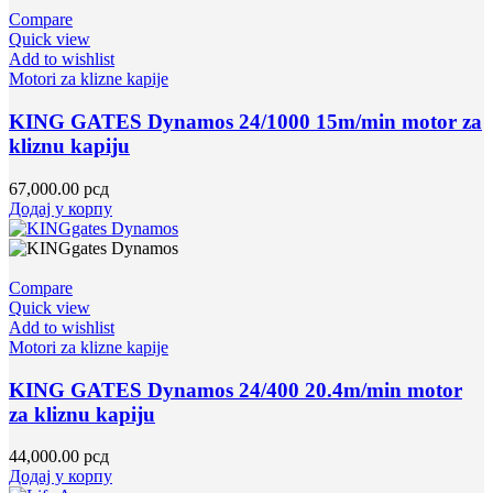
Compare
Quick view
Add to wishlist
Motori za klizne kapije
KING GATES Dynamos 24/1000 15m/min motor za
kliznu kapiju
67,000.00
рсд
Додај у корпу
Compare
Quick view
Add to wishlist
Motori za klizne kapije
KING GATES Dynamos 24/400 20.4m/min motor
za kliznu kapiju
44,000.00
рсд
Додај у корпу