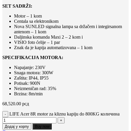
SET SADRŽI:
Motor – 1 kom
Centala sa elektronikom
Nova SUNLED signalna lampa sa držačem i integirsanom
antenom – 1 kom
Daljinska komanda Maxi 2 – 2 kom i
VISIO foto ćelije – 1 par
Znak da je kapija automatizovana – 1 kom
SPECIFIKACIJA MOTORA:
Napajanje: 230V
Snaga motora: 300W
Zaštita: IP44, IP55
Potisak: 900N
Neizmeničan rad: 35%
Brzina: 8m/min
68,520.00
рсд
LIFE Acer 8R motor za kliznu kapiju do 800KG количина
Додај у корпу
Buy now