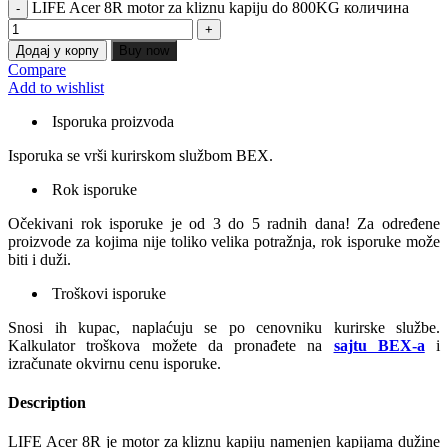
LIFE Acer 8R motor za kliznu kapiju do 800KG количина
Додај у корпу
Buy now
Compare
Add to wishlist
Isporuka proizvoda
Isporuka se vrši kurirskom službom BEX.
Rok isporuke
Očekivani rok isporuke je od 3 do 5 radnih dana! Za određene
proizvode za kojima nije toliko velika potražnja, rok isporuke može
biti i duži.
Troškovi isporuke
Snosi ih kupac, naplaćuju se po cenovniku kurirske službe.
Kalkulator troškova možete da pronađete na
sajtu BEX-a
i
izračunate okvirnu cenu isporuke.
Description
LIFE Acer 8R je motor za kliznu kapiju namenjen kapijama dužine