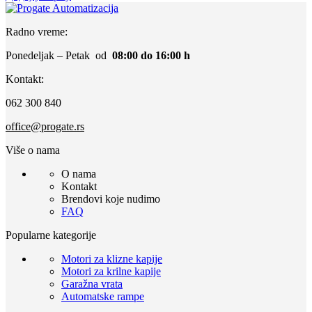
Radno vreme:
Ponedeljak – Petak od
08:00 do 16:00 h
Kontakt:
062 300 840
office@progate.rs
Više o nama
O nama
Kontakt
Brendovi koje nudimo
FAQ
Popularne kategorije
Motori za klizne kapije
Motori za krilne kapije
Garažna vrata
Automatske rampe