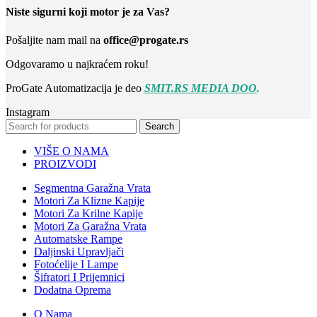
Niste sigurni koji motor je za Vas?
Pošaljite nam mail na
office@progate.rs
Odgovaramo u najkraćem roku!
ProGate Automatizacija je deo
SMIT.RS MEDIA DOO
.
Instagram
Search
VIŠE O NAMA
PROIZVODI
Segmentna Garažna Vrata
Motori Za Klizne Kapije
Motori Za Krilne Kapije
Motori Za Garažna Vrata
Automatske Rampe
Daljinski Upravljači
Fotoćelije I Lampe
Šifratori I Prijemnici
Dodatna Oprema
O Nama