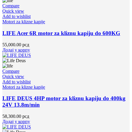
Compare
Quick view
Add to wishlist
Motori za klizne kapije
LIFE Acer 6R motor za kliznu kapiju do 600KG
55,000.00
рсд
Додај у корпу
Compare
Quick view
Add to wishlist
Motori za klizne kapije
LIFE DEUS 4HP motor za kliznu kapiju do 400kg
24V 13.8m/min
58,300.00
рсд
Додај у корпу