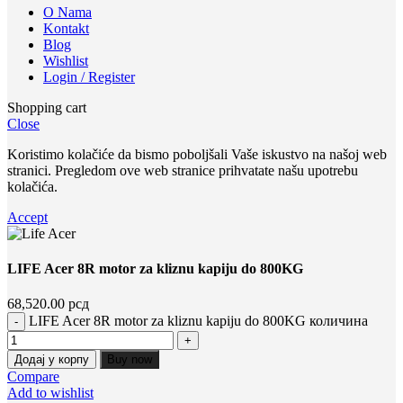
O Nama
Kontakt
Blog
Wishlist
Login / Register
Shopping cart
Close
Koristimo kolačiće da bismo poboljšali Vaše iskustvo na našoj web
stranici. Pregledom ove web stranice prihvatate našu upotrebu
kolačića.
Accept
LIFE Acer 8R motor za kliznu kapiju do 800KG
68,520.00
рсд
LIFE Acer 8R motor za kliznu kapiju do 800KG количина
Додај у корпу
Buy now
Compare
Add to wishlist