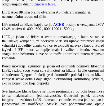
odgovarajuću dužinu
zupčaste letve
.
LIFE Acer 8R ima brzinu otvaranja 9.5 metara u minutu, sa
neizmeničnim radom od 35%.
Life motori za klizne kapije serije
ACER
postoje u verzijama 230V
i 24V, nosivosti 400 , 600 , 800, 1200 i 1500 kg.
LIFE je jedan od lidera u svetu automatizacije, a kako se radi o
Italijanskoj kompaniji, za očekivati je da svi njihovi proizvodi imaju
vrhunski i dopadljiv dizajn koji će se uklopiti uz svaku kapiju. Pored
izgleda, LIFE motori za kapije imaju i kvalitetnu izradu, izuzetnu
snagu, rade bešumno, a sve se to može kontrolisati putem daljinske
komande.
Pored inovacija, sigurnost je jedan od osnovnih pojmova filozofije
LIFE, razlog zbog koga su svi motori za klizne kapije opremljeni
enkoderom. Njegova funkcija je da kontroliše položaj i brzinu klizne
kapije u svako doba i daje signal elektronskoj kontrolnoj jedinici,
ako se pojavi bilo koja prepreka.
Sve funkcije klizne kapije se mogu programirati po volji korisnika i
to sa maksimalnom jednostavnošću. Kontrolni panel, direkno
integrisan u zaštitno kućište komande centrale, veoma je dostupan i
jednostavan za korišćenje. Štaviše, dve podrazumevane opcije