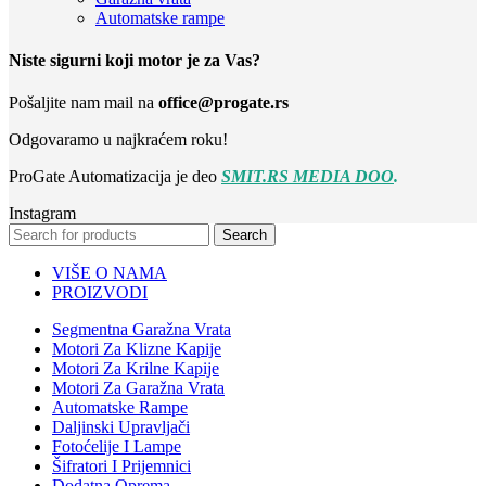
Automatske rampe
Niste sigurni koji motor je za Vas?
Pošaljite nam mail na
office@progate.rs
Odgovaramo u najkraćem roku!
ProGate Automatizacija je deo
SMIT.RS MEDIA DOO
.
Instagram
Search
VIŠE O NAMA
PROIZVODI
Segmentna Garažna Vrata
Motori Za Klizne Kapije
Motori Za Krilne Kapije
Motori Za Garažna Vrata
Automatske Rampe
Daljinski Upravljači
Fotoćelije I Lampe
Šifratori I Prijemnici
Dodatna Oprema