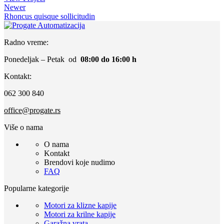
Newer
Rhoncus quisque sollicitudin
Radno vreme:
Ponedeljak – Petak od
08:00 do 16:00 h
Kontakt:
062 300 840
office@progate.rs
Više o nama
O nama
Kontakt
Brendovi koje nudimo
FAQ
Popularne kategorije
Motori za klizne kapije
Motori za krilne kapije
Garažna vrata