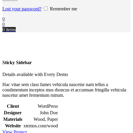
Lost your password?
Remember me
0
0
0
items
Sticky Sidebar
Details available with Every Demo
Hac vitae sem class fames vehicula nascetur nam tellus a
condimentum inceptos mus rhoncus et accumsan fringilla vehicula
nascetur amet fermentum rutrum.
Client
WordPress
Designer
John Doe
Materials
Wood, Paper
Website
xtemos.com/wood
View Project